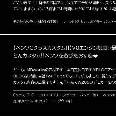
ございます！！皆様のお陰で４月は全てご予約が埋まり、只今5
ております(>_<)ご入庫までお時間いただいておりますが、お客様
その他（Vクラス・AMG GT等）
フロント（グリル・スポイラー・バンパ
【ベンツCクラスカスタム‼︎】V8エンジン搭載✨
とんカスタム‼︎ベンツを遊びたおす😝❤️
どーも、MBworksの西村です！本日定休日ですがBLOGアッ
BLOGは以前、当社YouTubeでもUPいたしました、新たなデ
カスタム内容のご紹介です！ん？なんでW205のデモカーをわざわ
Cクラス・GLC
フロント（グリル・スポイラー・バンパー等）
ベンツカ
足回り（ホイル・キャリパー・ローダウン等）