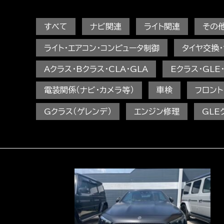
すべて
ナビ関連
ライト関連
その他
ライト・エアコン・コンピュータ制御
タイヤ交換
Aクラス・Bクラス・CLA・GLA
Eクラス・GLE・
電装関係（ナビ・カメラ等）
車検
フロント
Gクラス（ゲレンデ）
エンジン修理
GLE