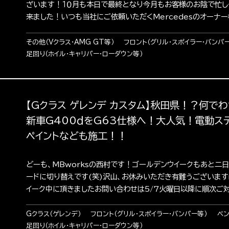
ざいます！１０月も本日で最終となり今月もお客様のお陰で忙し
来ました！いつも当社にご依頼いただくMercedesのオーナー様
その他（Vクラス・AMG GT等）
フロント（グリル・スポイラー・バンパ
足回り（ホイル・キャリパー・ローダウン等）
【Gクラス ゲレンデ カスタム】秋田県！？何でわざ
新車G400ｄをG63仕様へ！大人気！電動ステ
ペイントなども施工！！
どーも、MBworksの西村です！ゴールデンウイークもあと二
ードに切り替えです(笑)沢山、お休みいただき有難うございますm
イーク中に頂きましたお問い合わせは5/7火曜日以降に順次ご対応
Gクラス（ゲレンデ）
フロント（グリル・スポイラー・バンパー等）
ベ
足回り（ホイル・キャリパー・ローダウン等）