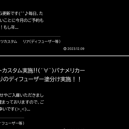
G更新です(^^♪毎日、た
難いことに今月のご予約も
もし年...
ンツカスタム
リア（ディフューザー等）
2023.12.09
トカスタム実施‼︎(´∀｀)パナメリカー
りのディフューザー塗分け実施！！
わせやご入庫いただきまし
埋まっておりますので、ご
す(>_<)...
ィフューザー等）