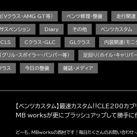
（Vクラス・AMG GT等）
ベンツ修理・整備
走行関連
・サスペンション
Diary
その他
ベンツカスタム
CLS
Cクラス・GLC
GLクラス
内装関連（モニ
（グリル・スポイラー・バンパー等）
足回り（ホイル・キャリパ
クラス
今日の整備
雑誌・メディア
【ベンツカスタム】最速カスタム‼︎CLE200カ
MB worksが更にブラッシュアップして勝手に作
どーも、MBworksの西村です！毎日たくさんのお問い合わせ