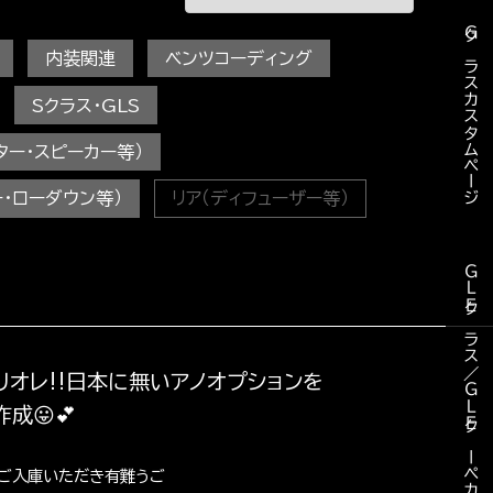
Ｇクラスカスタムページ
内装関連
ベンツコーディング
Sクラス・GLS
ター・スピーカー等）
ー・ローダウン等）
リア（ディフューザー等）
ＧＬＥクラス／ＧＬＥクーペカスタム
ブリオレ‼︎日本に無いアノオプションを
成😛💕
・ご入庫いただき有難うご