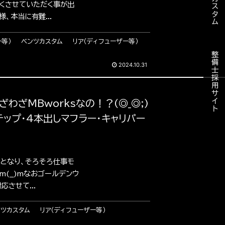
くさせていただく事が出
、本当に有難...
ー等）
ベンツカスタム
リア（ディフューザー等）
整備士採用サイト
2024.10.31
わざMBworksなの！？(◎_◎;)
ップ・4本出しマフラー・キャリパー
日となり、そろそろ仕事モ
(__)mなおゴールデンウ
させて...
ンツカスタム
リア（ディフューザー等）