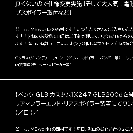
良くないので仕様変更実施!!そして大人気！電動
プスポイラー取付など‼︎
どーも、MBworksの西村です！いつもたくさんのご入庫いた
す！！皆様のお陰様で四月はご予約が埋まり、只今5/15から
ます！本当に有難うございます(>_<)但し緊急のトラブルの場合は
Gクラス（ゲレンデ）
フロント（グリル・スポイラー・バンパー等）
リア
内装関連（モニター・スピーカー等）
【ベンツ GLB カスタム】X247 GLB200ｄ
リアマフラーエンド・リアスポイラー装着にてワン
(／ロ゜)／
どーも、MBworksの西村です！毎日、沢山のお問い合わせご