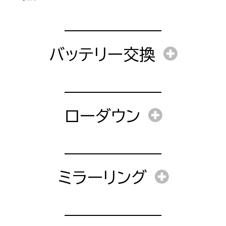
1週間
工賃
バッテリー交換
工賃
障コードの消去）
ローダウン
部品料金
部品料金
部品料金
工賃
ック)
ミラーリング
作業時間
部品料金
工賃＋部品料金
障コードの消去）