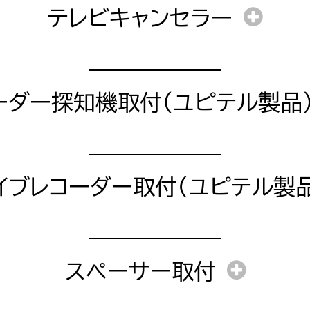
半日〜
テレビキャンセラー
作業時間
作業時間
り金額が大きく変動いたしますので一度、お問い合わせく
作業時間
30分〜
工賃
2時間〜
1日〜
ーダー探知機取付（ユピテル製品
作業時間
1日〜
工賃
障コードの消去）
イブレコーダー取付（ユピテル製品
部品料金
工賃
障コードの消去）
スペーサー取付
部品料金