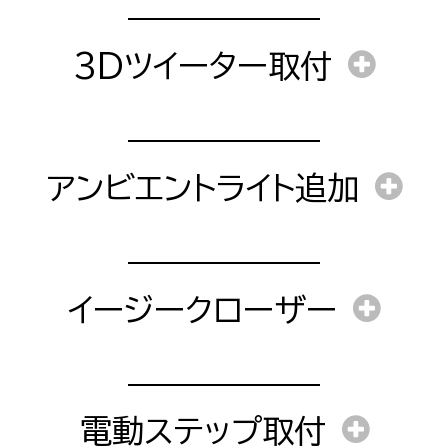
作業時間
工賃
2時間〜
3Dツイーター取付
作業時間
障コードの消去）
1時間〜
工賃
部品料金
部品料金
アンビエントライト追加
工賃
が変動します。
障コードの消去）
作業時間
イージークローザー
部品料金
2〜4時間
作業時間
工賃＋部品料金
障コードの消去）
30分〜
電動ステップ取付
作業時間