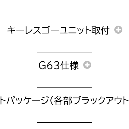
部品料金
2時間〜
工賃
障コードの消去）
キーレスゴーユニット取付
作業時間
作業時間
1日
工賃
1日〜
障コードの消去）
G63仕様
部品料金
工賃＋部品料金
障コードの消去）
トパッケージ（各部ブラックアウト
部品料金
作業時間
作業時間
工賃＋部品料金