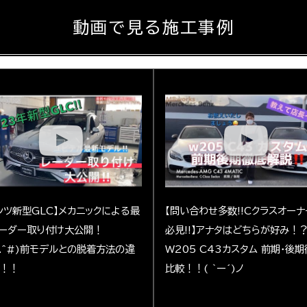
動画で見る施工事例
ンツ新型GLC】メカニックによる最
【問い合わせ多数!!Cクラスオー
ーダー取り付け大公開！
必見!!】アナタはどちらが好み！
^.^#)前モデルとの脱着方法の違
W205 C43カスタム 前期・後
！！
比較！！( ｀ー´)ノ