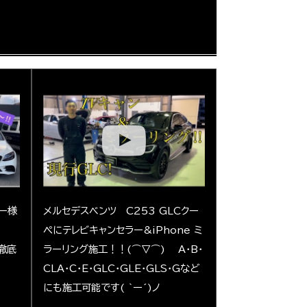
ナー様
メルセデスベンツ C253 GLCクー
？
ペにテレビキャンセラー&iPhone ミ
期徹底
ラーリング施工！！(⌒▽⌒) A・B・
CLA・C・E・GLC・GLE・GLS・Gなど
にも施工可能です( ｀ー´)ノ