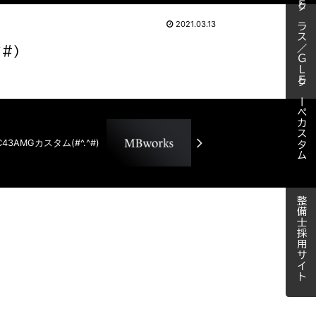
ＧＬＥクラス／ＧＬＥクーペカスタム
2021.03.13
#)
3AMGカスタム(#^.^#)
整備士採用サイト