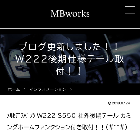
ブログ更新しました！！
W222後期仕様テール取
付！！
ホーム
インフォメーション
2019.07.24
ﾒﾙｾﾃﾞｽﾍﾞﾝﾂ W222 S550 社外後期テール カミ
ングホームファンクション付き取付！！(#^^#)