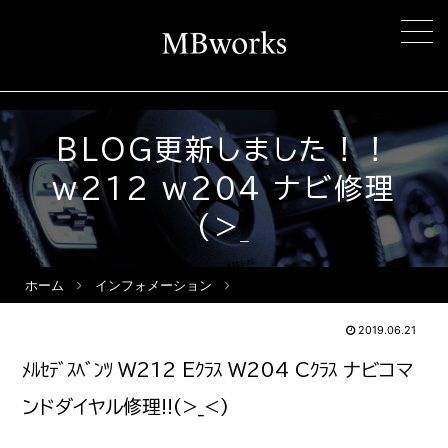
BLOG更新しました！！
w212 w204 ナビ修理
(>_
ホーム
インフォメーション
2019.06.21
ﾒﾙｾﾃﾞｽﾍﾞﾝﾂ W212 Eｸﾗｽ W204 Cｸﾗｽ ナビコマ
ンドダイヤル修理!!(>_<)