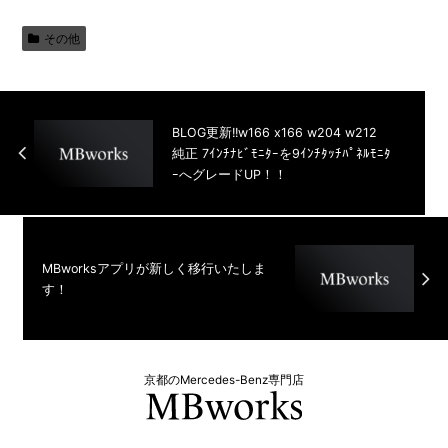
その他
BLOG更新!!w166 x166 w204 w212
純正 7ｲﾝﾁﾅﾋﾞﾓﾆﾀｰを9ｲﾝﾁﾀｯﾁﾊﾟﾈﾙﾓﾆﾀ
ｰへグレードUP！！
MBworksアプリが新しく移行いたしま
す！
京都のMercedes-Benz専門店