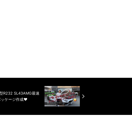
R232 SL43AMG最速
パッケージ作成❤️