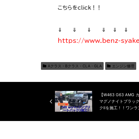
こちらをclick！！
⇓ ⇓ ⇓ ⇓ ⇓ ⇓
https://www.benz-syak
Aクラス・Bクラス・CLA・GLA
エンジン修理
【W463 G63 AMG
マグノナイトブラックに
クⅡを施工！！ワンラン