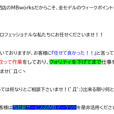
店のMBworksだからこそ、全モデルのウィークポイン
ロフェッショナルな私たちにお任せくださいませ！！
いておりますが、お客様に
『任せて良かった！！』
と言って
取って作業
をしており、
クォリティを下げてまで
仕事
ませ(´Д⊂ヽ
ては何なりとご相談下さいませ！(ﾟДﾟ;)
出来る限り何と
客様は
当社新サービスのMBマーケット
を是非活用ください