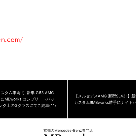
en.com/
 カスタム車両!!】新車 G63 AMG
【メルセデスAMG 新型SL43‼︎】新型
MBworks コンプリートパッ
カスタム‼︎MBworks勝手にナイト
ク上のGクラスにてご納車(^^♪
京都のMercedes-Benz専門店