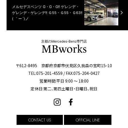
メルセデスベンツ G・G・G!! ゲレンデ・
ゲレンデ・ゲレンデ!! Ｇ55・Ｇ55・Ｇ63!!
( ｀ー´)ノ
京都のMercedes-Benz専門店
〒612-8495 京都府京都市伏見区久我森の宮町15-10
TEL:075-201-4559 / FAX:075-204-0427
営業時間:平日 9:00 ～ 18:00
定休日:第二、第四土曜日・日曜日、祝日
CONTACT US
OFFICIAL LINE