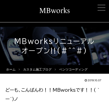
MBworksリニューアル
オープン!!(#^^#)
ホーム
カスタム施工ブログ
ベンツコーディング
2019.10.07
どーも、こんばんわ！！MBworksです！！( ｀
ー´)ノ