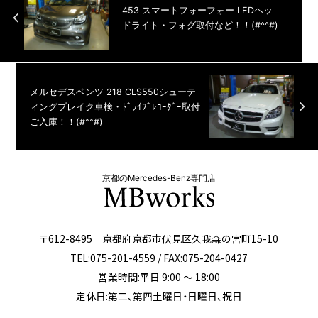
453 スマートフォーフォー LEDヘッ
ドライト・フォグ取付など！！(#^^#)
メルセデスベンツ 218 CLS550シューテ
ィングブレイク車検・ﾄﾞﾗｲﾌﾞﾚｺｰﾀﾞｰ取付
ご入庫！！(#^^#)
京都のMercedes-Benz専門店
〒612-8495 京都府京都市伏見区久我森の宮町15-10
TEL:075-201-4559 / FAX:075-204-0427
営業時間:平日 9:00 ～ 18:00
定休日:第二、第四土曜日・日曜日、祝日