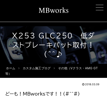
X253 GLC250 低ダ
ストブレーキパット取付！
(^^♪
ホーム
カスタム施工ブログ
その他（Vクラス・AMG GT
等）
2018.03.09
どーも！MBworksです！！(#^^#)