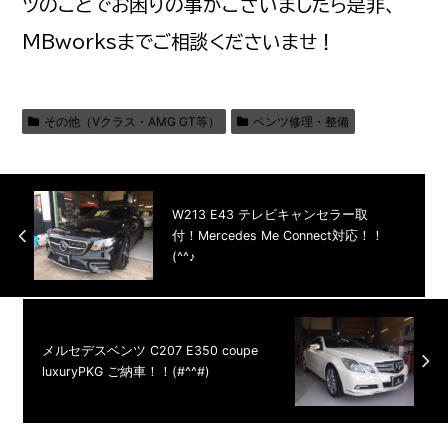
ツのことでお困りの事がございましたら是非、
MBworksまでご相談くださいませ！
その他（Vクラス・AMG GT等）
ベンツ修理・整備
W213 E43 テレビキャンセラー取
付！Mercedes Me Connect対応！！
(^^♪
メルセデスベンツ C207 E350 coupe
luxuryPKG ご納車！！(#^^#)