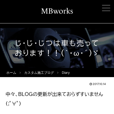
じ・じ・じつは車も売って
おります！！(｀・ω・´)ゞ
ホーム
カスタム施工ブログ
Diary
2017.10.14
中々、BLOGの更新が出来ておらずすいません
(;’∀’)