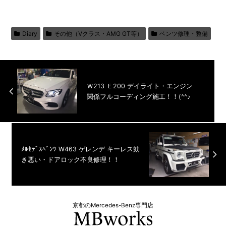
Diary
その他（Vクラス・AMG GT等）
ベンツ修理・整備
Ｗ213 Ｅ200 デイライト・エンジン
関係フルコーディング施工！！(^^♪
ﾒﾙｾﾃﾞｽﾍﾞﾝﾂ W463 ゲレンデ キーレス効
き悪い・ドアロック不良修理！！
京都のMercedes-Benz専門店