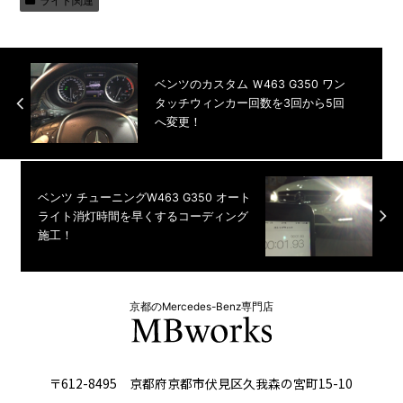
ライト関連
ベンツのカスタム Ｗ463 G350 ワン
タッチウィンカー回数を3回から5回
へ変更！
ベンツ チューニングW463 G350 オート
ライト消灯時間を早くするコーディング
施工！
京都のMercedes-Benz専門店
〒612-8495 京都府京都市伏見区久我森の宮町15-10